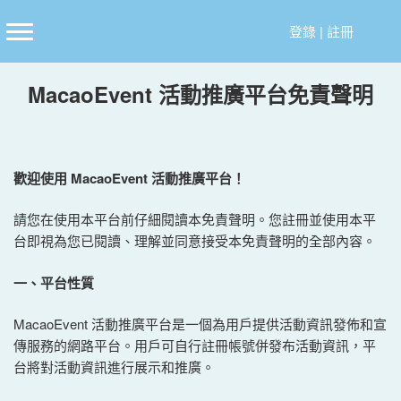
跳
至
登錄
|
註冊
主
要
MacaoEvent 活動推廣平
台
免責聲明
內
容
歡迎使用 MacaoEvent 活動推廣平
台
！
請您在使用本平台前仔細閱讀本免責聲明。您註冊並使用本平
台即視為您已閱讀、理解並同意接受本免責聲明的全部內容。
一、平
台
性質
MacaoEvent 活動推廣平台是一個為用戶提供活動資訊發佈和宣
傳服務的網路平台。用戶可自行註冊帳號併發布活動資訊，平
台將對活動資訊進行展示和推廣。