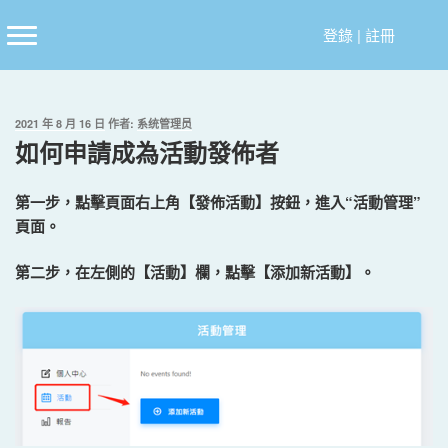
跳
至
登錄
|
註冊
主
要
內
發
2021 年 8 月 16 日
作者:
系统管理员
容
佈
如何申請成為活動發佈者
於
第一步，點擊頁面右上角【發佈活動】按鈕，進入“活動管理”
頁面。
第二步，在左側的【活動】欄，點擊【添加新活動】。