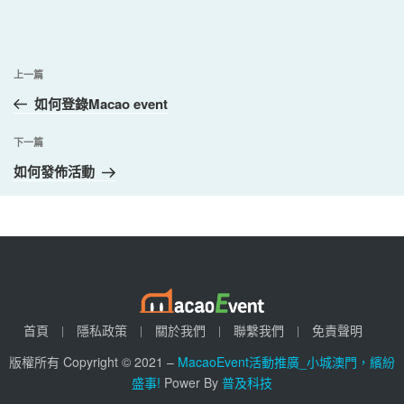
文
上
上一篇
章
一
如何登錄Macao event
導
篇
覽
文
下
下一篇
章
一
如何發佈活動
篇
文
章
首頁
隱私政策
關於我們
聯繫我們
免責聲明
版權所有 Copyright © 2021 –
MacaoEvent活動推廣_小城澳門，繽紛
盛事!
Power By
普及科技