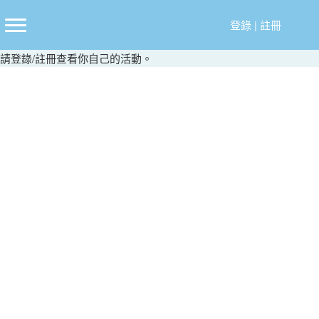
跳
至
登錄
|
註冊
主
請
登錄
/
註冊
查看你自己的活動。
要
內
容