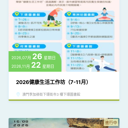
26
2026,07月
星期日
22
2026,11月
星期日
2026健康生活工作坊（7-11月）
澳門李加祿街下環街市3 樓下環圖書館
進行中