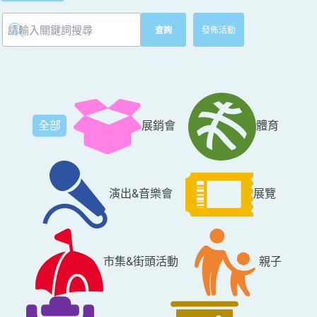
發佈活動
全部
展銷會
體育
演出&音樂會
展覽
市集&街頭活動
親子