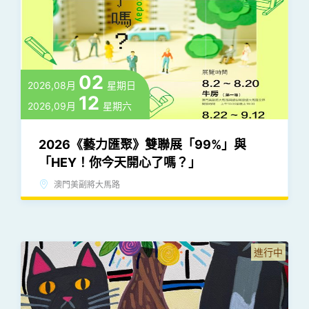
02
2026,08月
星期日
12
2026,09月
星期六
2026《藝力匯聚》雙聯展「99%」與
「HEY！你今天開心了嗎？」
澳門美副將大馬路
進行中