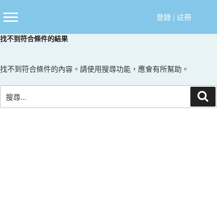
跳
至
登錄
|
註冊
主
找不到符合條件的結果
要
內
容
找不到符合條件的內容。請使用搜尋功能，應會有所幫助。
搜
搜
尋
尋
關
鍵
字: