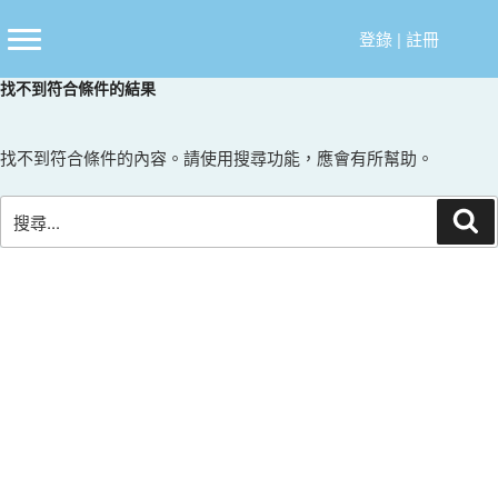
跳
至
登錄
|
註冊
主
找不到符合條件的結果
要
內
容
找不到符合條件的內容。請使用搜尋功能，應會有所幫助。
搜
搜
尋
尋
關
鍵
字: