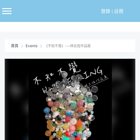
跳
至
登錄
|
註冊
主
要
內
容
首頁
Events
《不知不覺》──林志恆作品展