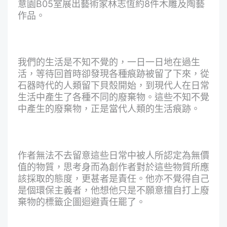
意園B05室展出藝術家林志恆約8件木雕及陶藝
作品。
我們的生活是不知不覺的，一日一日地在過生
活，等待回首時卻發現各種痕跡被留了下來，從
石器時代的人類留下貝殼開始，到現代人在日常
生活中產生了各種不同的廢棄物。這些不知不覺
中產生的廢棄物，正是當代人類的生活痕跡。
作者無法不去留意這些日常中被人所認定為無價
值的物質，思考身而為創作者對於這些物質所應
該採取的態度，更甚者是責任。他亦不覺得自己
是個環保主義者，他想他只是不願意擅自打上廢
棄物的標籤企圖迴避責任罷了。