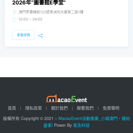
2026年“圖書館E學堂”
澳門李寶椿街122號青洲坊大廈第二座1樓
-
10:00
24:00
查看詳情
首頁
隱私政策
關於我們
聯繫我們
免責聲明
版權所有 Copyright © 2021 –
MacaoEvent活動推廣_小城澳門，繽紛
盛事!
Power By
普及科技