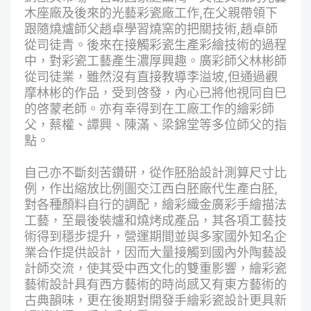
木座廠及後來的光藝彩瓷廠工作,在父親帶領下
跟隨燒爐師父趙卓學習燒窯的把關技術,趙卓師
從司徒青。後來在接觸彩瓷生產彩繪技術的過程
中，對彩瓷工藝產生濃厚興趣。廣彩師父林彬師
從司徒業，雖然沒有直接教導李溢坡,但通過觀
摩林彬的作品，受到啓發，內心已將他視同自巳
的啓蒙老師。亦有幸得到在工廠工作的繪彩師
父，蔡權、譚興、陳滿、梁錦堂等多位師父的指
點。
自己亦不斷刻苦鑽研，從作胚胎設計測算尺寸比
例，作出縮放比例圖交江西白胚廠代生產白胚,
對各種顏料自行的調配，繪彩織金廣彩手繪描法
工藝，至最後裝爐和燒烤成產品，其各項工藝技
術得到穩步提升，營運期間並與多家國外知名企
業合作提供設計，因而大量接觸到國內外陶藝設
計師交流，使其受中西文化的雙重影響，繪彩瓷
藝術設計具有西方藝術的時尚感又有東方藝術的
古典韻味，更在後期對開發手繪彩瓷設計更具新