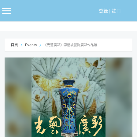
跳
至
登錄
|
註冊
主
要
內
容
首頁
Events
《光藝廣彩》李溢坡藝陶廣彩作品展