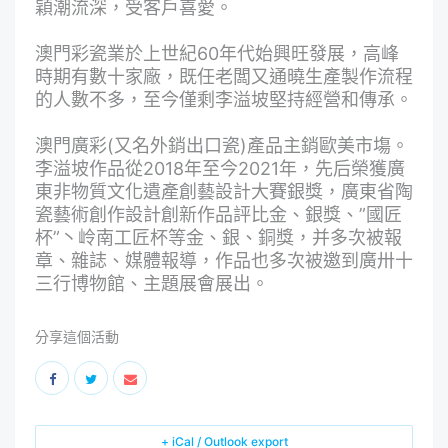
穎潮流深，受客戶喜愛。
澳門彩瓷業於上世紀60年代始興旺發展，高峰
時期有數十家廠，既任老闆又通曉生產製作流程
的人數不多，至今僅剩李溢坡堅持經營和傳承。
澳門廣彩(又名外銷出口瓷)產品主銷歐美市塲。
李溢坡作品從2018年至今2021年，先后榮獲廣
東非物質文化遺產創藝設計大賽銀獎，廣東省陶
瓷藝術創作設計創新作品評比金、銀獎、”國匠
杯”丶岭南工匠杯等金、銀、銅獎，并多次被報
章、雜誌、媒體報導，作品也多次被邀到廣卅十
三行博物館、主題展會展出。
分享這個活動
+ iCal / Outlook export