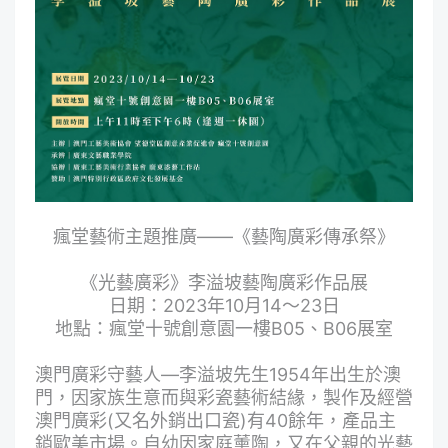
瘋堂藝術主題推廣——《藝陶廣彩傳承祭》
《光藝廣彩》李溢坡藝陶廣彩作品展
日期：2023年10月14～23日
地點：瘋堂十號創意園一樓B05、B06展室
澳門廣彩守藝人—李溢坡先生1954年出生於澳
門，因家族生意而與彩瓷藝術結緣，製作及經營
澳門廣彩(又名外銷出口瓷)有40餘年，產品主
銷歐美市場。自幼因家庭薰陶，又在父親的光藝