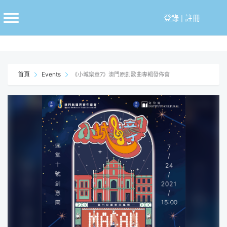
跳
至
登錄
|
註冊
主
要
內
容
首頁
Events
《小城樂章7》澳門原創歌曲專輯發佈會