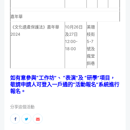
嘉年華
《文化遺產保護法》嘉年華
10月26日
美珊
2024
及27日
枝街
12:00-
5-7
18:00
號及
瘋堂
斜巷
如有意參與“工作坊”、 “表演”及 “研學”項目，
敬請申請人可登入一戶通的“
活動報名
”系統進行
報名。
分享這個活動