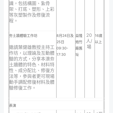
識，包括構圖、紥骨
架、打底、塑形、上彩
等灰塑製作及修復流
程。
20
夯土牆體驗工作坊
8月24日及
益隆
16歲
人/
25日
炮竹
以上
場
邀請葉健雄教授主持工
09:30-
廠舊
作坊，以理論及互動體
17:30
址
驗的方式，分享本澳夯
土牆體的特色、材料特
性、成分配比、修復方
法等，參與者更可現場
動手調配修復材料及體
驗修復工作。
表演