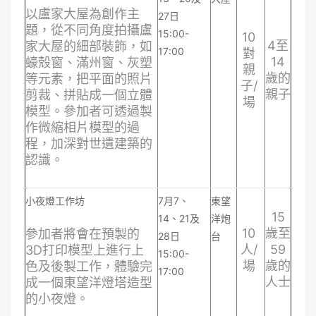
以盧家大屋為創作主
27日
題，從不同角度拍攝盧
15:00-
10
4至
家大屋的細部裝飾，如
17:00
對
14
蠔殼窗、滿州窗、灰塑
親
歲的
等元素，把平面的照片
子/
親子
剪裁、拼貼成一個立體
場
模型。參加者可透過製
作微縮相片模型的過
程，加深對世遺建築的
認識。
小夜燈工作坊
7月7、
東望
15
14、21及
洋炮
10
歲至
參加者將會在預製的
28日
台
人/
59
3D打印模型上進行上
15:00-
場
歲的
色及後製工作，體驗完
17:00
人士
成一個東望洋燈塔造型
的小夜燈。