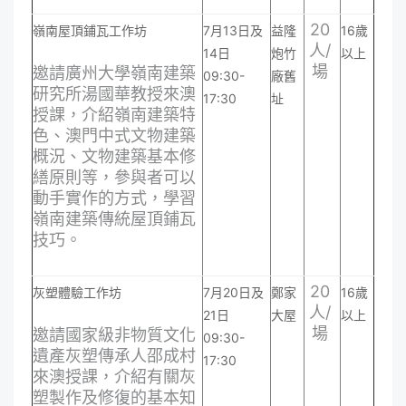
20
嶺南屋頂鋪瓦工作坊
7月13日及
益隆
16歲
人/
14日
炮竹
以上
場
邀請廣州大學嶺南建築
09:30-
廠舊
研究所湯國華教授來澳
17:30
址
授課，介紹嶺南建築特
色、澳門中式文物建築
概況、文物建築基本修
繕原則等，參與者可以
動手實作的方式，學習
嶺南建築傳統屋頂鋪瓦
技巧。
20
灰塑體驗工作坊
7月20日及
鄭家
16歲
人/
21日
大屋
以上
場
邀請國家級非物質文化
09:30-
遺產灰塑傳承人邵成村
17:30
來澳授課，介紹有關灰
塑製作及修復的基本知