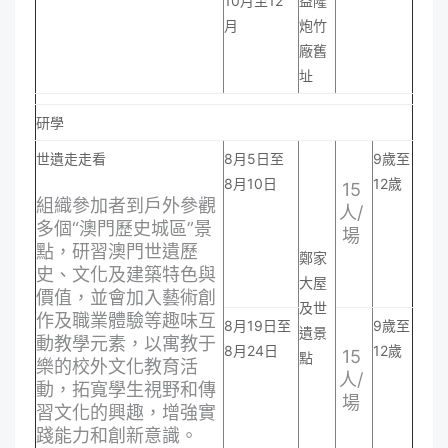
10月至12
益隆
月
炮竹
廠舊
址
研學
世遺走走看
8月5日至
9歲至
8月10日
12歲
15
組織參加者到戶外參觀
人/
多個“澳門歷史城區”景
場
點，研習澳門世遺歷
鄭家
史、文化及建築特色與
大屋
價值，並會加入藝術創
及世
作及職業體驗等趣味互
8月19日至
9歲至
遺景
動教學元素，以寓教于
8月24日
12歲
15
點
樂的校外文化教育活
人/
動，拓寬學生視野和傳
場
習文化的興趣，增強實
踐能力和創新意識。