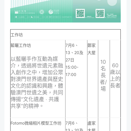
工作坊
藍曬工作坊
7月6、
鄭家
13、20及
大屋
以藍曬手作互動為媒
27日
10
60
介，透過將世遺元素融
15:00-
名
歲以
入創作之中，增加公眾
17:00
長
上的
對澳門世界遺產與歷史
者/
長者
文化的認識和興趣，體
場
驗澳門世遺之美，共同
傳揚“文化遺產 ‧ 共護
共享”的精神。
Fotomo微縮相片模型工作坊
7月6、
盧家
13、20及
大屋