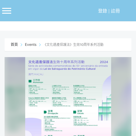
跳
至
登錄
|
註冊
主
要
內
容
首頁
Events
《文化遺產保護法》生效10周年系列活動