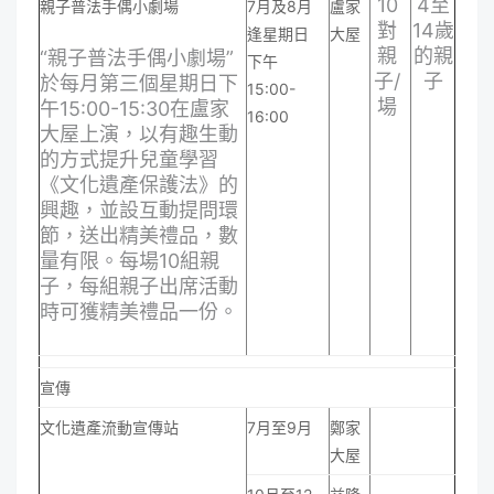
10
4至
親子普法手偶小劇場
7月及8月
盧家
對
14歲
逢星期日
大屋
親
的親
“親子普法手偶小劇場”
下午
子/
子
於每月第三個星期日下
15:00-
場
午15:00-15:30在盧家
16:00
大屋上演，以有趣生動
的方式提升兒童學習
《文化遺產保護法》的
興趣，並設互動提問環
節，送出精美禮品，數
量有限。每場10組親
子，每組親子出席活動
時可獲精美禮品一份。
宣傳
文化遺產流動宣傳站
7月至9月
鄭家
大屋