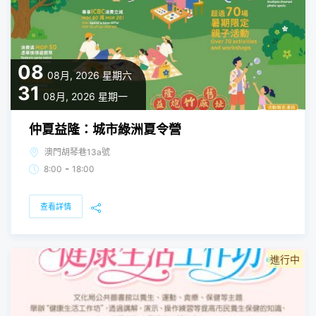
08
08月, 2026
星期六
31
08月, 2026
星期一
仲夏益隆：城市綠洲夏令營
澳門胡琴巷13a號
-
8:00
18:00
查看詳情
進行中