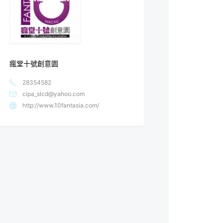
瘋堂十號創意園
28354582
cipa_slcd@yahoo.com
http://www.10fantasia.com/