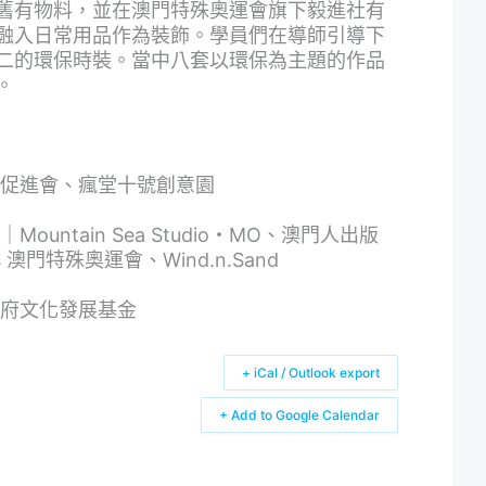
舊有物料，並在澳門特殊奧運會旗下毅進社有
融入日常用品作為裝飾。學員們在導師引導下
二的環保時裝。當中八套以環保為主題的作品
。
業促進會、瘋堂十號創意園
untain Sea Studio・MO、澳門人出版
ics 澳門特殊奧運會、Wind.n.Sand
政府文化發展基金
+ iCal / Outlook export
+ Add to Google Calendar