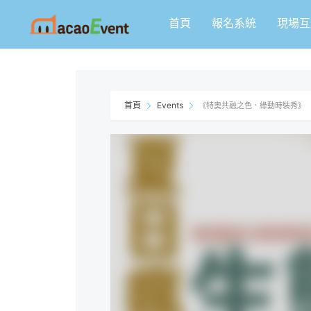
跳
首頁
報名系統
現場互
至
主
要
內
容
首頁
Events
《特奧共融之色．綠動時裝秀》