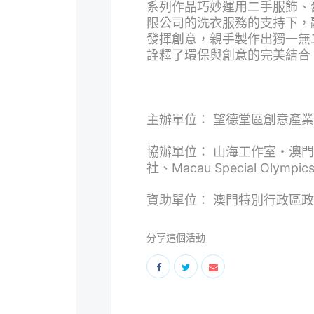
系列作品巧妙運用二手服飾、
限公司的洗衣服務的支持下，
發揮創意，親手製作出獨一無
詮釋了環保與創意的完美結合
主辦單位： 望德堂區創意產
協辦單位： 山海工作室・澳門｜Mo
社、Macau Special Olymp
資助單位： 澳門特別行政區
分享這個活動