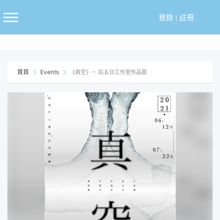
跳
至
登錄
|
註冊
主
要
內
容
首頁
Events
《真空》－ 后五日工作室作品展