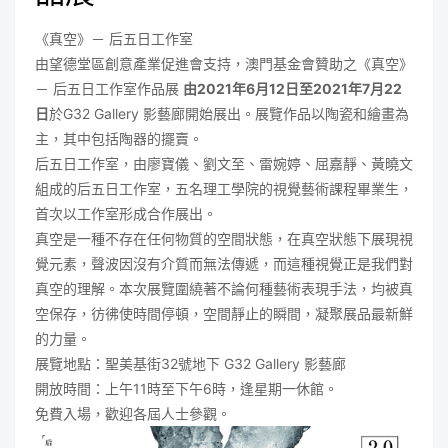
《真空》－ 后五日工作室
由望德堂區創意產業促進會支持，澳門基金會贊助之《真空》
－ 后五日工作室作品展
由2021年6月12日至2021年7月22
日
於G32 Gallery 影藝廊開始展出。展覽作品以陶瓷和繪畫為
主，其中包括陶器的擺賣。
后五日工作室，由廖寶儀、劉文至、雷婉婷、屈嘉靜、黃曉文
組成的后五日工作室，五名理工學院的視覺藝術課程畢業生，
首次以工作室形成合作展出。
真空是一種不存在任何物質的空間狀態，在真空狀態下展現視
覺元素，聲波因沒有介質而無法傳遞，而這種視覺正是我們對
真空的理解。本次展覽圍繞著不論何種藝術表現手法，均被真
空保存，彷彿使時間停頓，空間靜止的瞬間，凝聚展品最新鮮
的力量。
展覽地點：聖美基街32號地下 G32 Gallery 影藝廊
開放時間：上午11時至下午6時，逢星期一休館。
免費入場，歡迎各屆人士參觀。