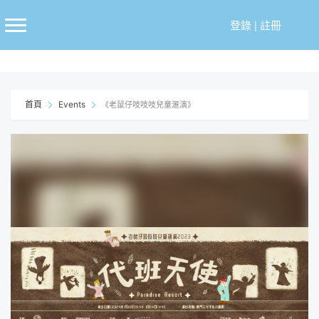
跳
至
登錄
|
註冊
主
要
內
容
首頁
Events
《老鼠仔吱吱吱兒童滙演》