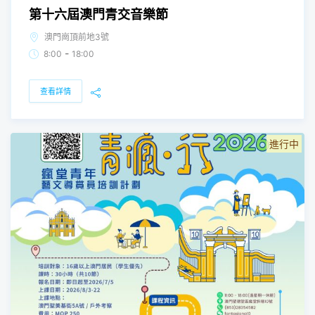
第十六屆澳門青交音樂節
澳門崗頂前地3號
-
8:00
18:00
查看詳情
進行中