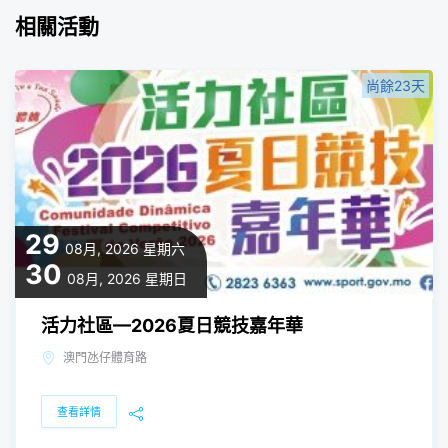
相關活動
尚餘23天
29
08月, 2026
星期六
30
08月, 2026
星期日
活力社區—2026夏日競技嘉年華
澳門氹仔體育路
查看詳情