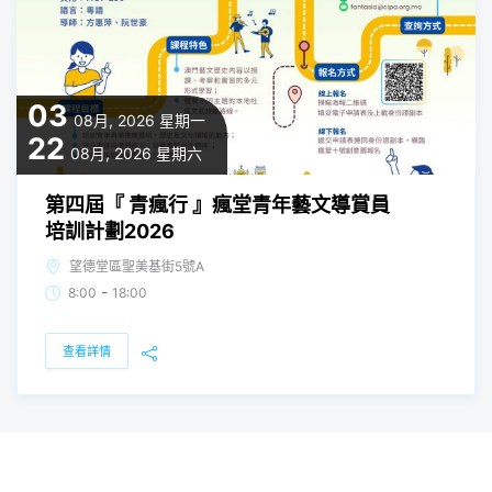
03
08月, 2026
星期一
22
08月, 2026
星期六
第四屆『 青瘋行 』瘋堂青年藝文導賞員
培訓計劃2026
望德堂區聖美基街5號A
-
8:00
18:00
查看詳情