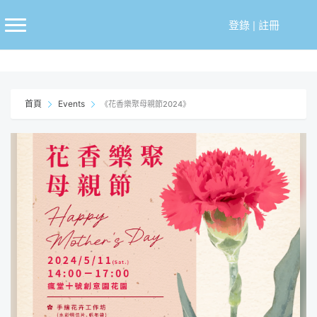
跳
至
登錄
|
註冊
主
要
內
容
首頁
Events
《花香樂聚母親節2024》