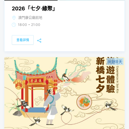
2026「七夕‧緣聚」
澳門康公廟前地
-
18:00
21:00
查看詳情
尚餘8天