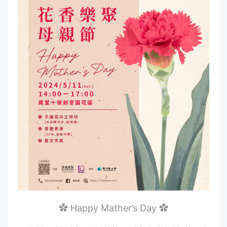
✿ Happy Mather’s Day ✿