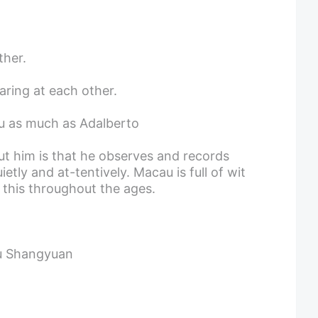
ther.
aring at each other.
au as much as Adalberto
ut him is that he observes and records
ietly and at-tentively. Macau is full of wit
e this throughout the ages.
hu Shangyuan