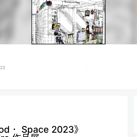
023
d． Space 2023》