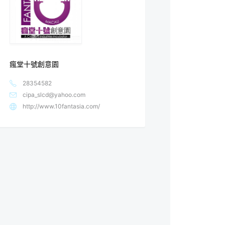
瘋堂十號創意園
28354582
cipa_slcd@yahoo.com
http://www.10fantasia.com/