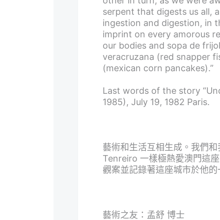
other in turn, as we were aw
serpent that digests us all, 
ingestion and digestion, in t
imprint on every amorous re
our bodies and sopa de frijo
veracruzana (red snapper fi
(mexican corn pancakes).”
Last words of the story “Un
1985), July 19, 1982 Paris.
藝術和生活互相生成。我們和我們
Tenreiro 一樣極熱愛澳
觀案並記錄著這座城市於他的
藝術之友：孟舒 博士