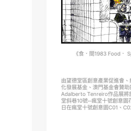
《食．間1983 Food． Spa
由望德堂區創意產業促進會、
化發展基金、澳門基金會贊助的《食．
Adalberto Tenreir
堂斜巷10號─瘋堂十號創意園花
日在瘋堂十號創意園C01、C