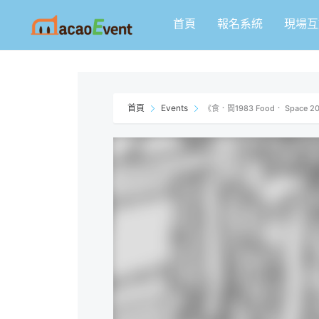
跳
首頁
報名系統
現場互
至
主
要
內
容
首頁
Events
《食．間1983 Food． Space 202