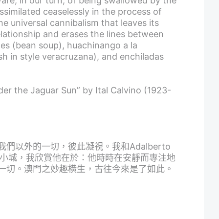
are, in our turn, of being swallowed by the
assimilated ceaselessly in the process of
he universal cannibalism that leaves its
lationship and erases the lines between
les (bean soup), huachinango a la
sh in style veracruzana), and enchiladas
der the Jaguar Sun” by Ital Calvino (1923-
以外的一切，彼此凝視。我和Adalberto
門這座小城，我欣賞他在於：他時時在安靜而專注地
一切。澳門之妙趣橫生，古往今來是了如此。