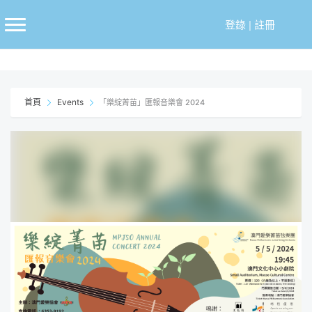
跳
至
登錄
|
註冊
主
要
內
容
首頁
Events
「樂綻菁苗」匯報音樂會 2024