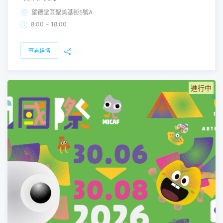
望德堂區聖美基街5號A
-
8:00
18:00
查看詳情
進行中