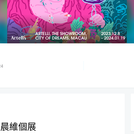
24
朱晨維個展