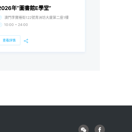
2026年“圖書館E學堂”
澳門李寶椿街122號青洲坊大廈第二座1樓
-
10:00
24:00
查看詳情