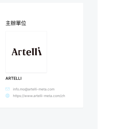
主辦單位
ARTELLI
info.mo@artelli-meta.com
https://www.artelli-meta.com/zh