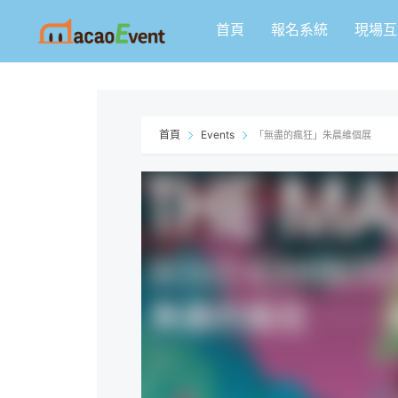
跳
首頁
報名系統
現場互
至
主
要
內
容
首頁
Events
「無盡的瘋狂」朱晨維個展