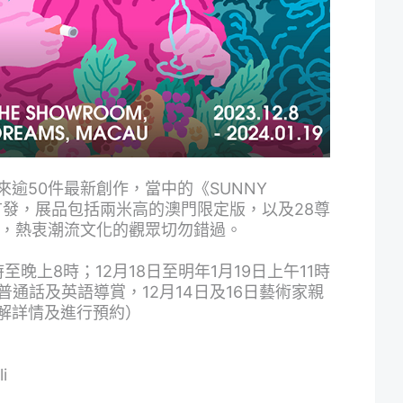
逾50件最新創作，當中的《SUNNY
全球首發，展品包括兩米高的澳門限定版，以及28尊
列，熱衷潮流文化的觀眾切勿錯過。
時至晚上8時；12月18日至明年1月19日上午11時
普通話及英語導賞，12月14日及16日藝術家親
解詳情及進行預約）
i