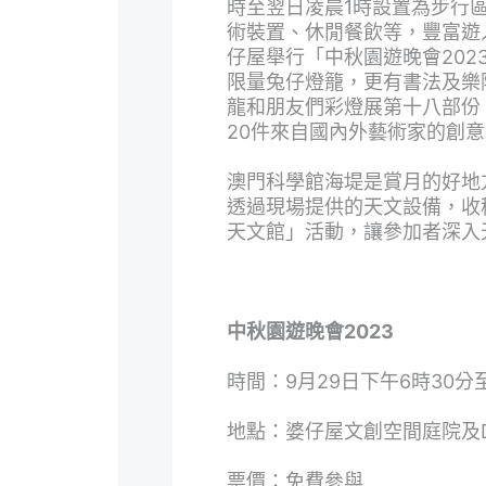
時至翌日凌晨1時設置為步行
術裝置、休閒餐飲等，豐富遊
仔屋舉行「中秋園遊晚會20
限量兔仔燈籠，更有書法及樂
龍和朋友們彩燈展第十八部份
20件來自國內外藝術家的創
澳門科學館海堤是賞月的好地
透過現場提供的天文設備，收
天文館」活動，讓參加者深入
中秋園遊晚會2023
時間：9月29日下午6時30分
地點：婆仔屋文創空間庭院及D
票價：免費參與