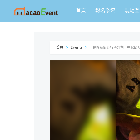
跳
首頁
報名系統
現場互
至
主
要
內
容
首頁
Events
「福隆新街步行區計劃」中秋節