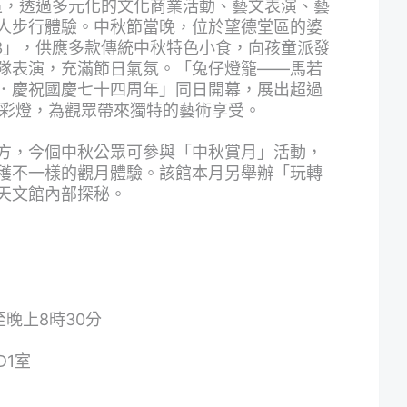
區，透過多元化的文化商業活動、藝文表演、藝
人步行體驗。中秋節當晚，位於望德堂區的婆
23」，供應多款傳統中秋特色小食，向孩童派發
隊表演，充滿節日氣氛。「兔仔燈籠——馬若
．慶祝國慶七十四周年」同日開幕，展出超過
意彩燈，為觀眾帶來獨特的藝術享受。
方，今個中秋公眾可參與「中秋賞月」活動，
穫不一樣的觀月體驗。該館本月另舉辦「玩轉
天文館內部探秘。
至晚上8時30分
1室