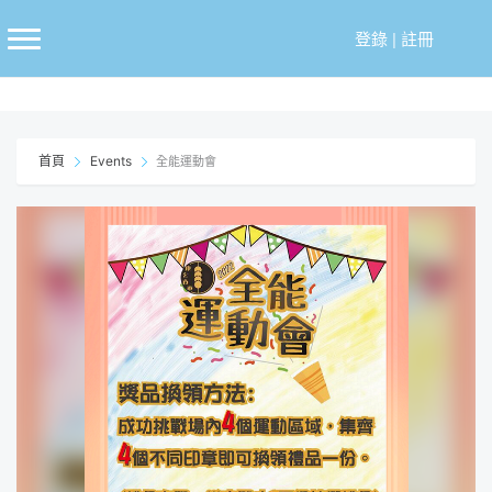
跳
至
登錄
|
註冊
主
要
內
容
首頁
Events
全能運動會