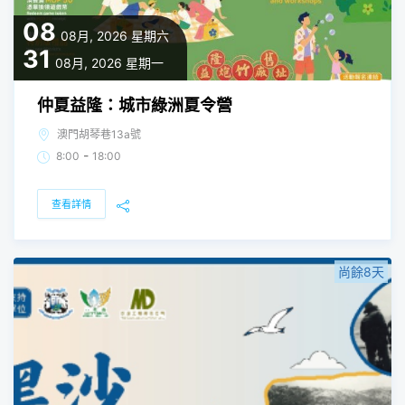
08
08月, 2026
星期六
31
08月, 2026
星期一
仲夏益隆：城市綠洲夏令營
澳門胡琴巷13a號
-
8:00
18:00
查看詳情
尚餘8天