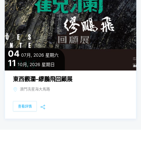
04
07月, 2026
星期六
11
10月, 2026
星期日
東西觀瀾–繆鵬飛回顧展
澳門冼星海大馬路
查看詳情