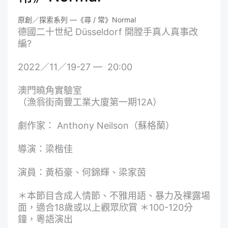
原創／探索系列 —《尋 / 常》Normal
德國二十世紀 Düsseldorf 開膛手真人真事改
編?
2022／11／19-27 — 20:00
澳門曉角實驗室
（漁翁街南豐工業大廈第一期12A）
劇作家： Anthony Neilson（蘇格蘭）
導演：梁楷佳
演員：黃栢豪、何錦輝、梁家茵
＊本節目含成人情節、不雅用語、暴力及裸露場
面，適合18歲或以上觀眾欣賞 ＊100-120分
鐘，粵語演出