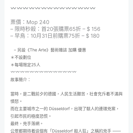
票價：Mop 240
– 限時秒殺：首20張購票65折 – $ 156
– 早鳥：10月31日前購票75折 – $ 180
– 另設《The Arte》藝術雜誌 加購 優惠
＊不設劃位
＊每場限定25人
故事簡介：
當時，是二戰前夕的德國，人民生活艱苦，社會充斥着不滿與
憤怒。
而在主要城市之一的 Düsseldorf，出現了駭人的連環兇案，
引起市民的極度恐慌。
最終，兇手落網。
公眾都期待着這個有「Düsseldorf 殺人狂」之稱的兇手 ——