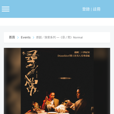
跳
至
登錄
|
註冊
主
要
內
容
首頁
Events
原創／探索系列 —《尋 / 常》Normal