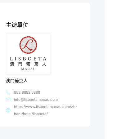
主辦單位
澳門葡京人
853 8882 6888
info@lisboetamacau.com
https://www.lisboetamacau.com/zh-
hant/hotel/lisboeta/