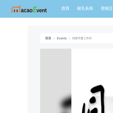
跳
首頁
報名系統
現場互
至
主
要
內
容
首頁
Events
同樂字藝工作坊