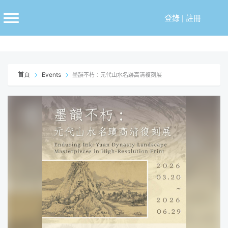
跳
至
登錄
|
註冊
主
要
內
容
首頁
Events
墨韻不朽：元代山水名跡高清複刻展