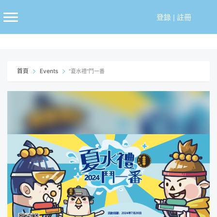
跳
至
登錄
|
註冊
主
要
內
容
首頁
Events
“夏水禮”鬥一番