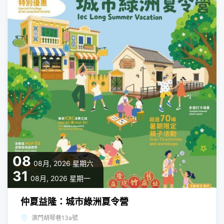
08
08月, 2026
星期六
31
08月, 2026
星期一
仲夏益隆：城市綠洲夏令營
澳門胡琴巷13a號