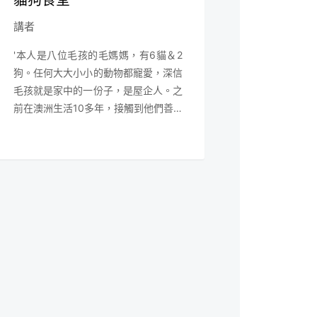
講者
'本人是八位毛孩的毛媽媽，有6貓＆2
狗。任何大大小小的動物都寵愛，深信
毛孩就是家中的一份子，是屋企人。之
前在澳洲生活10多年，接觸到他們善待
動物及寵物飲食的文化，親身感受到要
毛孩健康成長，可以陪伴身邊更耐，就
是從日常的飲食著手。很想大眾都能了
解多點寵物鮮食的好處，所以就開辦了
「貓狗食堂」。'