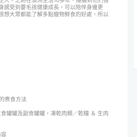
企人。之前在澳洲生活10多年，接觸到他們善
身感受到要毛孩健康成長，可以陪伴身邊更
很想大眾都能了解多點寵物鮮食的好處，所以
適的煮食方法
食罐罐及副食罐罐，凍乾肉類／乾糧 ＆ 生肉
內容