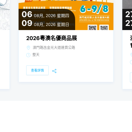
06
2
08月, 2026
星期四
09
2
08月, 2026
星期日
2026粵澳名優商品展
澳門路氹金光大道連貫公路
整天
查看詳情