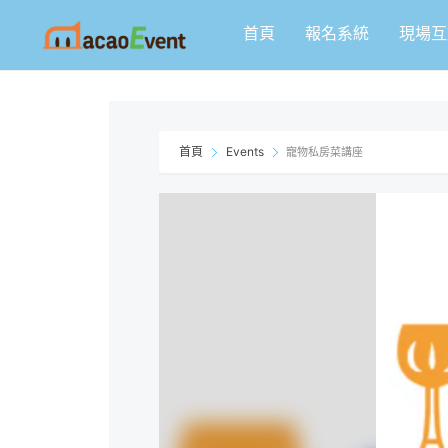
跳
首頁
報名系統
現場互
至
主
要
內
容
首頁
Events
寵物私房菜講座