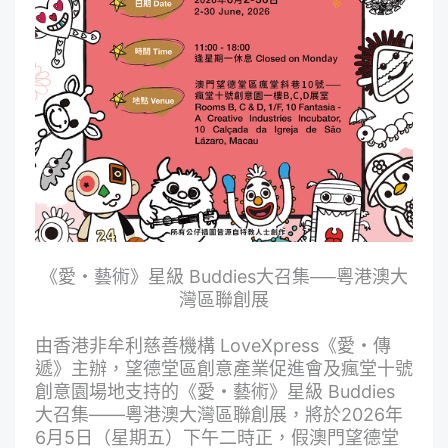
《愛・藝術》星級 Buddies大召集──粵港澳大
灣區聯創展
由香港非牟利慈善機構 LoveXpress《愛・傳
遞》主辦，望德堂區創意產業促進會及瘋堂十號
創意園場地支持的《愛・藝術》星級 Buddies
大召集——粵港澳大灣區聯創展，將於2026年
6月5日（星期五）下午二時正，假澳門望德堂