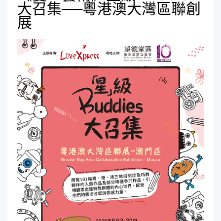
大召集──粵港澳大灣區聯創
展