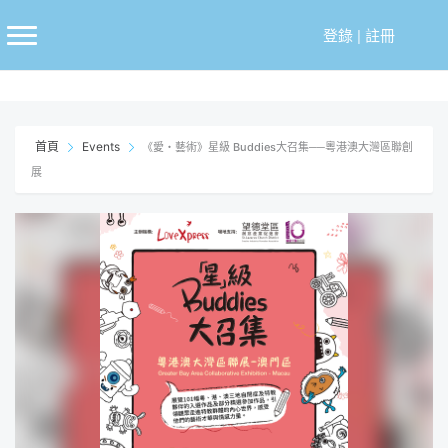
跳
至
登錄
|
註冊
主
要
內
容
首頁
Events
《愛・藝術》星級 Buddies大召集──粵港澳大灣區聯創
展