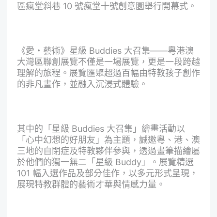
區瘋堂斜巷 10 號瘋堂十號創意園舉行開幕式。
《愛・藝術》星級 Buddies 大召集——粵港澳
大灣區聯創展覽不僅是一場展覽，更是一段跨越
理解的旅程。展覽匯聚超過百幅由特教孩子創作
的非凡畫作，並融入沉浸式體驗。
其中的「星級 Buddies 大召集」繪畫活動以
「心中幻想的好朋友」為主題，誠邀粵、港、澳
三地的自閉症及特教夥伴參與，透過畫筆描繪屬
於他們的獨一無二「星級 Buddy」。展覽精選
101 幅入選作品及部分佳作，以多元形式呈現，
展現特教群體的藝術才華與情感力量。