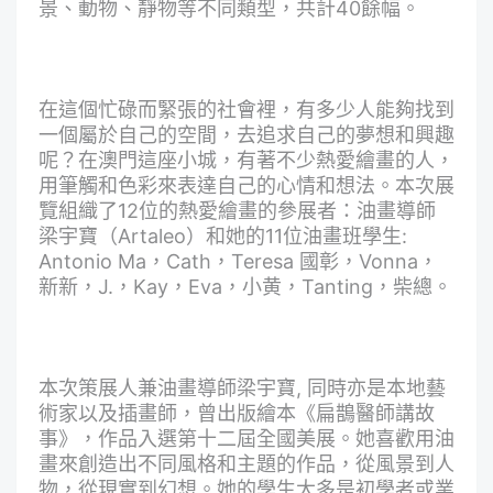
景、動物、靜物等不同類型，共計40餘幅。
在這個忙碌而緊張的社會裡，有多少人能夠找到
一個屬於自己的空間，去追求自己的夢想和興趣
呢？在澳門這座小城，有著不少熱愛繪畫的人，
用筆觸和色彩來表達自己的心情和想法。本次展
覽組織了12位的熱愛繪畫的參展者：油畫導師
梁宇寶（Artaleo）和她的11位油畫班學生:
Antonio Ma，Cath，Teresa 國彰，Vonna，
新新，J.，Kay，Eva，小黄，Tanting，柴總。
本次策展人兼油畫導師梁宇寶, 同時亦是本地藝
術家以及插畫師，曾出版繪本《扁鵲醫師講故
事》，作品入選第十二屆全國美展。她喜歡用油
畫來創造出不同風格和主題的作品，從風景到人
物，從現實到幻想。她的學生大多是初學者或業