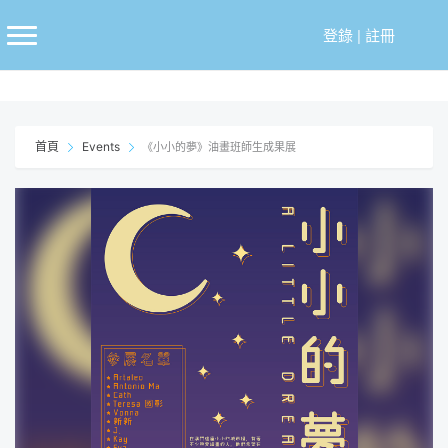
跳
至
登錄
|
註冊
主
要
內
容
首頁
Events
《小小的夢》油畫班師生成果展