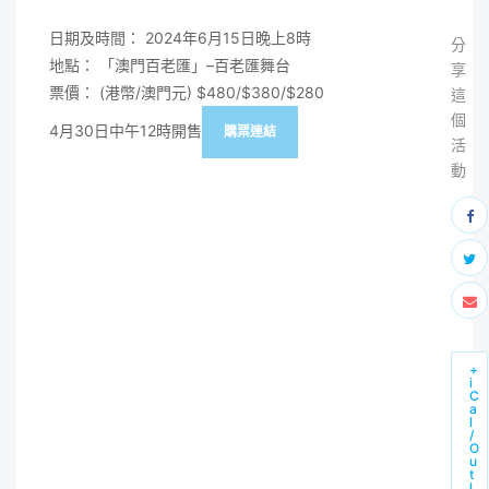
日期及時間： 2024年6月15日晚上8時
分
地點： 「澳門百老匯」–百老匯舞台
享
票價： (港幣/澳門元) $480/$380/$280
這
個
4月30日中午12時開售
購票連結
活
動
+
i
C
a
l
/
O
u
t
l