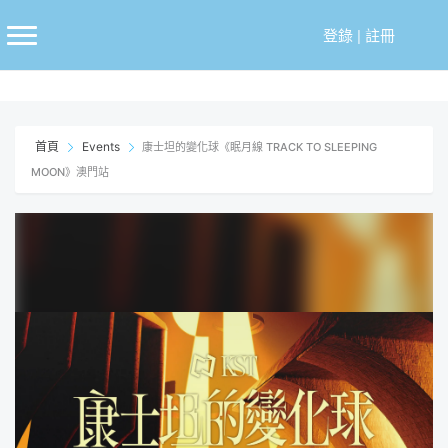
跳
至
登錄
|
註冊
主
要
內
容
首頁
Events
康士坦的變化球《眠月線 TRACK TO SLEEPING
MOON》澳門站