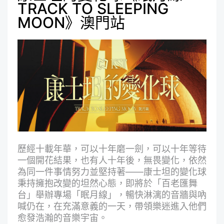
TRACK TO SLEEPING
MOON》澳門站
歷經十載年華，可以十年磨一劍，可以十年等待
一個開花結果，也有人十年後，無畏變化，依然
為同一件事情努力並堅持著——康士坦的變化球
秉持擁抱改變的坦然心態，即將於「百老匯舞
台」舉辦專場「眠月線」，暢快淋漓的音牆與吶
喊仍在，在充滿意義的一天，帶領樂迷進入他們
愈發浩瀚的音樂宇宙。