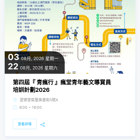
03
08月, 2026
星期一
22
08月, 2026
星期六
第四屆『 青瘋行 』瘋堂青年藝文導賞員
培訓計劃2026
望德堂區聖美基街5號A
-
8:00
18:00
查看詳情