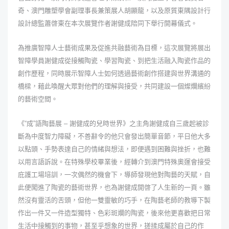
奇、澳門雕塑學會副理事長兼策展人胡顯龍，以及原質東隅設計行
設計總監蕭啓東在本次展覽作者謝健成陪同下舉行開幕儀式。
為推廣智障人士藝術成果及促進共融藝術為目標，這次展覽將展出
智障學員謝健成從接觸陶瓷、學習陶瓷、到把生活融入陶瓷作品的
創作歷程，同時展示智障人士如何透過藝術創作搭建與世界溝通的
橋樑，藉此喚醒大眾對他們的理解與接受，共同建設一個燦爛繽紛
的藝術空間。
《“成”語陶藝展 – 謝健成的兒時世界》之主角謝健成自三歲起被診
斷為中度智力障礙，不善辭令的他只會發出簡單音節，平日他大多
以點頭、手勢表達自己的情緒與想法，即便遇到困難與挫折，也難
以用言語訴說。在特殊學校畢業後，經轉介到澳門特殊奧運會接受
庇護工場培訓，一次偶然的機會下，導師發現他對陶藝的天賦，自
此便闖進了陶瓷的藝術世界，也為謝健成開啓了人生新的一頁。雖
然沒有靈活的舌頭，但他一雙靈敏的巧手，在陶藝老師的教導下製
作出一件又一件造型獨特、色彩斑斕的陶瓷，後來他更喜歡把日常
生活中接觸到的事物，甚至乎想象的世界，搓揉成屬於自己的作