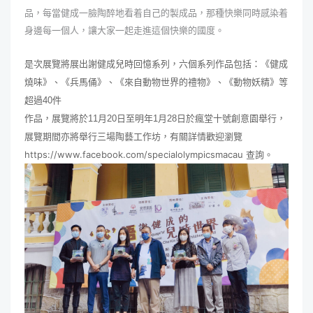
品，每當健成一臉陶醉地看着自己的製成品，那種快樂同時感染着
身邊每一個人，讓大家一起走進這個快樂的國度。
是次展覽將展出謝健成
兒時回憶系列
，
六個系
列作品包括：《健成
燒味》、《兵馬俑》、《來自動物世界的禮物》、《動物妖精》等
超過
40
件
作品，展覽將於
11
月
20
日至明年
1
月
28
日於瘋堂十號創意園舉行，
展覽期間亦將舉行三場陶藝工作坊，有關詳情歡迎瀏覽
https://www.facebook.com/specialolympicsmacau
查詢。