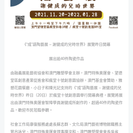
《“成”語陶藝展
–
謝健成的兒時世界》展覽昨日開幕
展出逾
40
件陶瓷作品
由融義展能藝術協會和澳門雕塑學會主辦，澳門特殊奧運會、望德
堂區創意產業促進會和瘋堂十號創意園協辦，澳門基金會贊助，雅
憩花園餐廳、小日子和陳光記支持的《“成”語陶藝展 – 謝健成的兒
時世界》昨日（
20
日）於瘋堂十號創意園舉行開幕典禮，展覽將展
出由澳門特殊奧運會智障學員謝健成所創作的、超過
40
件的陶瓷作
品，歡迎市民蒞臨參觀。
社會工作局康復服務處處長蘇志群、文化局澳門藝術博物館職務主
管呂詠兒、澳門特殊奧運會理事陳汝和、澳門雕塑學會會長吳省