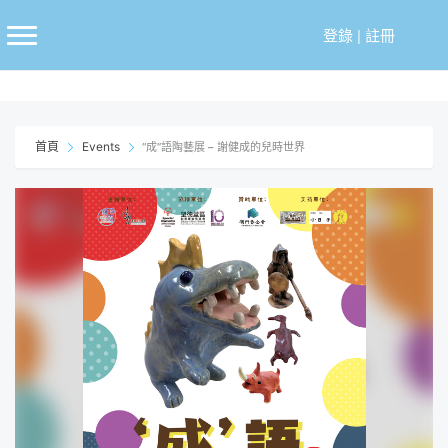
跳
至
登錄
|
註冊
主
要
內
容
首頁
Events
“成”語陶藝展 – 謝健成的兒時世界