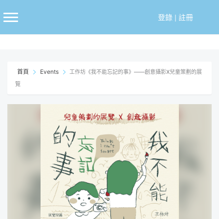
跳
至
登錄
|
註冊
主
要
內
容
首頁
Events
工作坊《我不能忘記的事》——創意攝影X兒童策劃的展
覽