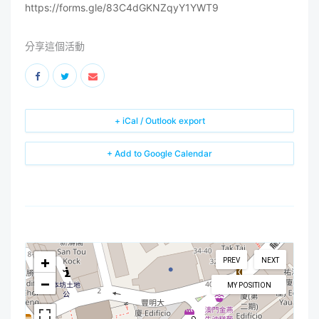
https://forms.gle/83C4dGKNZqyY1YWT9
分享這個活動
+ iCal / Outlook export
+ Add to Google Calendar
+
PREV
NEXT
−
MY POSITION