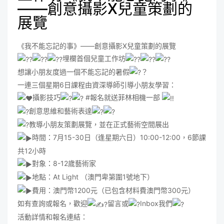
——創意攝影X兒童策劃的
展覽
《我不能忘記的事》——創意攝影X兒童策劃的展覽
埋欄首個兒童工作坊
想讓小朋友度過一個不能忘記的暑假
？
一連三個星期6日課程由資深導師引導小朋友學習：
攝影技巧
#報名就送菲林相機一部
創意思維和藝術表達
教導小朋友策劃展覽，並在正式藝術空間展出
時間：7月15-30日（逢星期六日）10:00-12:00，6節課
共12小時
對象：8-12歲藝術家
地點：At Light （澳門卑第圍1號地下）
費用：澳門幣1200元（已包含材料費澳門幣300元）
如有查詢或報名，歡迎
留言或
Inbox我們
活動詳情和報名連結：