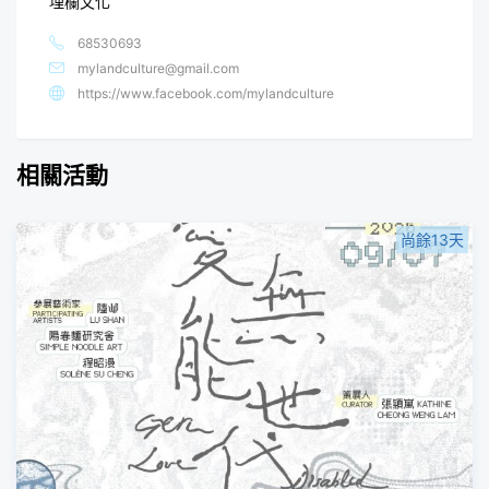
埋欄文化
68530693
mylandculture@gmail.com
https://www.facebook.com/mylandculture
相關活動
尚餘13天