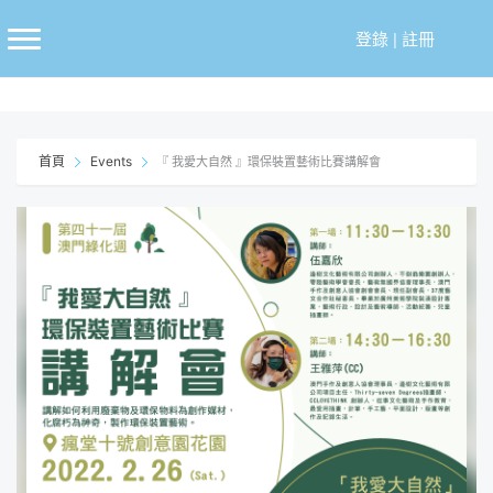
跳
至
登錄
|
註冊
主
要
內
容
首頁
Events
『 我愛大自然 』環保裝置藝術比賽講解會