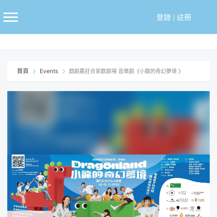
跳
至
登錄
|
註冊
主
要
內
容
首頁
Events
戲劇農莊合家歡劇場 音樂劇《小龍的奇幻夢境 》