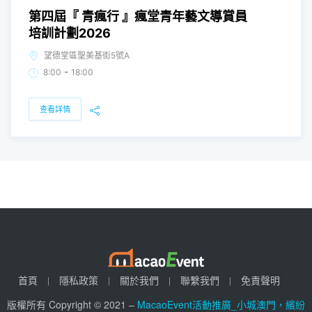
第四屆『 青瘋行 』瘋堂青年藝文導賞員
培訓計劃2026
望德堂區聖美基街5號A
-
8:00
18:00
查看詳情
首頁
隱私政策
關於我們
聯繫我們
免責聲明
版權所有 Copyright © 2021 –
MacaoEvent活動推廣_小城澳門，繽紛