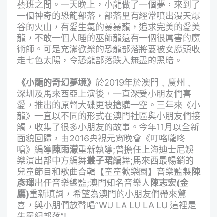
藝班之間。一天晚上，小龍做了一個夢，來到了
一個神奇的恐龍部落，部落里有經常噴出漫天爆
谷的火山，有愛生氣的暴暴龍，追求完美的愛美
龍，不敢一個人睡的巫師龍還有一個很厲害的魔
術師。可是充滿歡樂的恐龍部落將要被女魔頭收
走七色太陽，令恐龍部落跌入無盡的黑暗。
《小龍的奇幻夢境》
於2019年於澳門﹑廣州﹑
深圳及馬來西亞上演後，一直深受小朋友們喜
愛，推出的原聲大碟更被搶購一空。三年來《小
龍》一直以不同的形式在澳門社區與小朋友們接
觸，收集了很多小朋友的故事。今年11月以全新
面貌回歸，由2016央視元宵晚會《叮咯嚨咚
嗆》編導
陳雨濛
重新執導;曾擔任上海迪士尼娛
樂演出部中方編舞
叢子珺
編舞;馬來西最暢銷的
兒童節目和歌曲合輯【童童歡樂園】音樂監製
陳
彥琿
出任音樂總監;澳門知名音樂人
陳志宏(金
鷹)
重新填詞，希望為澳門的小朋友們帶來驚
喜，與小朋們放聲唱”WU LA LU LA LU 這裡是
朱羅紀部落”!