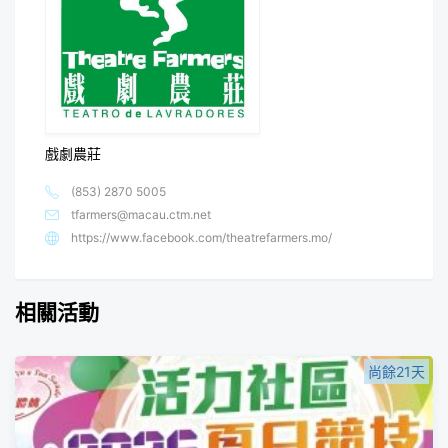
戲劇農莊
(853) 2870 5005
tfarmers@macau.ctm.net
https://www.facebook.com/theatrefarmers.mo/
相關活動
尚餘21天