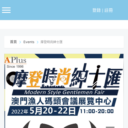
跳
至
登錄
|
註冊
主
要
內
容
首頁
Events
摩登時尚紳士匯