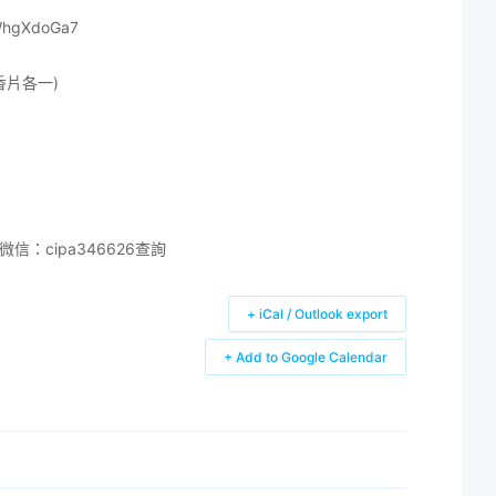
ZWhgXdoGa7
香片各一)
信：cipa346626查詢
+ iCal / Outlook export
+ Add to Google Calendar