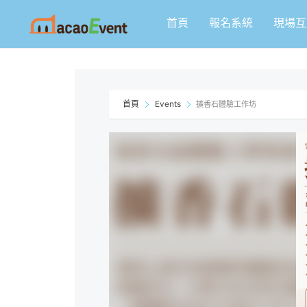
跳
首頁
報名系統
現場互
至
主
要
內
容
首頁
Events
擴香石體驗工作坊