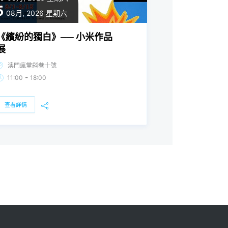
5
08月, 2026
星期六
《繽紛的獨白》── 小米作品
展
澳門瘋堂斜巷十號
-
11:00
18:00
查看詳情