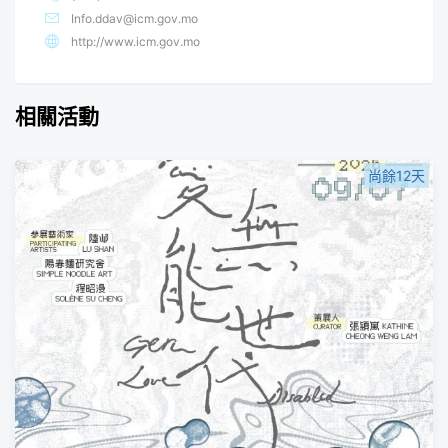
Info.ddav@icm.gov.mo
http://www.icm.gov.mo
相關活動
尚餘12天