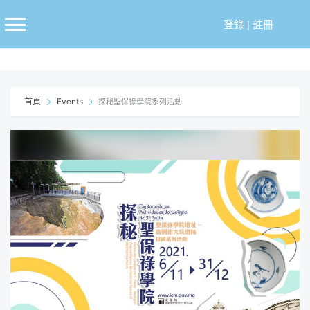
跳
至
登錄
|
註冊
主
要
內
容
首頁
Events
探秘聖保祿學院系列活動