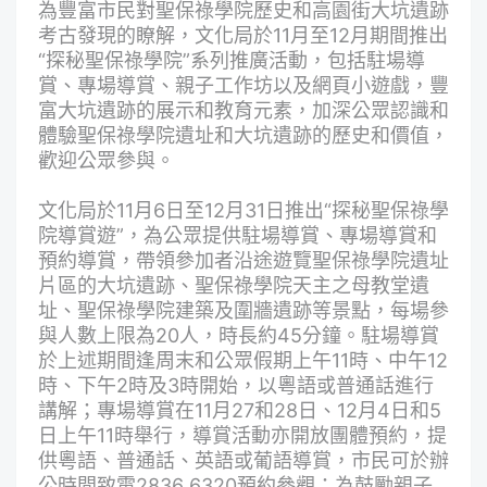
為豐富市民對聖保祿學院歷史和高園街大坑遺跡
考古發現的瞭解，文化局於11月至12月期間推出
“探秘聖保祿學院”系列推廣活動，包括駐場導
賞、專場導賞、親子工作坊以及網頁小遊戲，豐
富大坑遺跡的展示和教育元素，加深公眾認識和
體驗聖保祿學院遺址和大坑遺跡的歷史和價值，
歡迎公眾參與。
文化局於11月6日至12月31日推出“探秘聖保祿學
院導賞遊”，為公眾提供駐場導賞、專場導賞和
預約導賞，帶領參加者沿途遊覽聖保祿學院遺址
片區的大坑遺跡、聖保祿學院天主之母教堂遺
址、聖保祿學院建築及圍牆遺跡等景點，每場參
與人數上限為20人，時長約45分鐘。駐場導賞
於上述期間逢周末和公眾假期上午11時、中午12
時、下午2時及3時開始，以粵語或普通話進行
講解；專場導賞在11月27和28日、12月4日和5
日上午11時舉行，導賞活動亦開放團體預約，提
供粵語、普通話、英語或葡語導賞，市民可於辦
公時間致電2836 6320預約參觀；為鼓勵親子