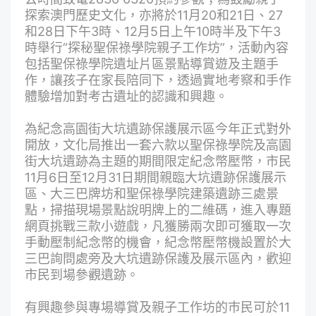
探索澳門歷史文化，亦將於11月20和21日、27
和28日下午3時、12月5日上午10時半及下午3
時舉行“探秘聖保祿學院親子工作坊”，活動內容
包括聖保祿學院遺址片區景點導賞遊及主題手
作，讓孩子在家長陪同下，透過實地考察和手作
體驗增加對考古遺址的認識和興趣。
為紀念高園街大坑遺跡保護展示區今年正式對外
開放，文化局推出一套六款以聖保祿學院及高園
街大坑遺跡為主題的期間限定紀念幣壓幣，市民
11月6日至12月31日期間親臨大坑遺跡保護展示
區、大三巴牌坊和聖保祿學院建築遺跡三處景
點，掃描現場景點說明牌上的二維碼，進入專題
網頁挑戰三款小遊戲，凡獲勝兩次即可獲取一次
手動壓制紀念幣的機會，紀念幣壓幣機設置於大
三巴詢問處旁及大坑遺跡保護及展示區內，歡迎
市民到場參觀遺跡。
有興趣參與專場導賞及親子工作坊的巿民可於11