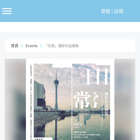
跳
至
登錄
|
註冊
主
要
內
容
首頁
Events
「日常」攝影作品徵集