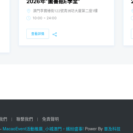
2026年“圖書館E學堂”
澳門李寶椿街122號青洲坊大廈第二座1樓
-
10:00
24:00
查看詳情
我們
聯繫我們
免責聲明
 –
MacaoEvent活動推廣_小城澳門，繽紛盛事!
Power By
普及科技