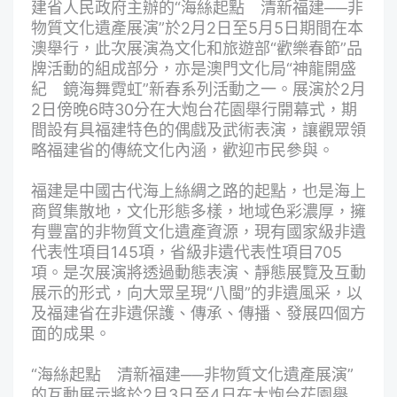
建省人民政府主辦的“海絲起點 清新福建──非
物質文化遺產展演”於2月2日至5月5日期間在本
澳舉行，此次展演為文化和旅遊部“歡樂春節”品
牌活動的組成部分，亦是澳門文化局
“神龍開盛
紀 鏡海舞霓虹”新春系列活動
之一。展演於2月
2日傍晚6時30分在大炮台花園舉行開幕式，期
間設有具福建特色的偶戲及武術表演，讓觀眾領
略福建省的傳統文化內涵，歡迎市民參與。
福建是中國古代海上絲綢之路的起點，也是海上
商貿集散地，文化形態多樣，地域色彩濃厚，擁
有豐富的非物質文化遺產資源，現有國家級非遺
代表性項目145項，省級非遺代表性項目705
項。是次展演將透過動態表演、靜態展覽及互動
展示的形式，向大眾呈現“八閩”的非遺風采，以
及福建省在非遺保護、傳承、傳播、發展四個方
面的成果。
“海絲起點 清新福建──非物質文化遺產展演”
的互動展示將於2月3日至4日在大炮台花園舉