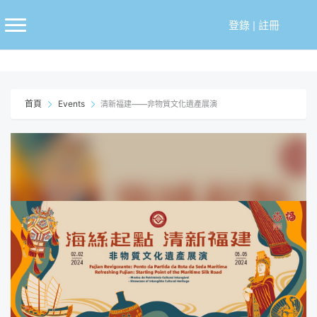
跳
至
登錄
|
註冊
主
要
內
容
首頁
Events
清新福建——非物質文化遺產展演