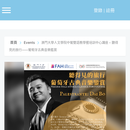
跳
至
登錄
|
註冊
主
要
內
容
首頁
Events
澳門大學人文學院中葡雙語教學暨培訓中心講座 – 聽得
見的旅行——葡萄牙古典音樂鑑賞