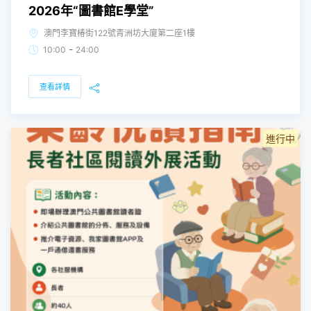
2026年“圖書館E學堂”
澳門李寶椿街122號青洲坊大廈第二座1樓
-
10:00
24:00
查看詳情
進行中