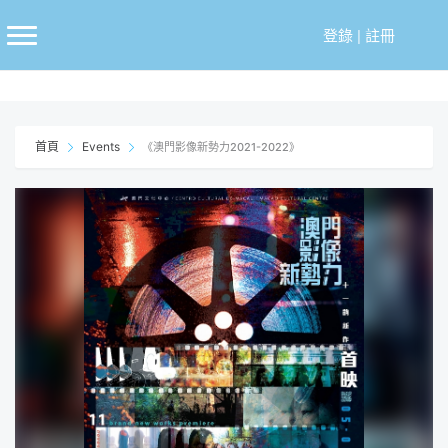
跳
至
登錄
|
註冊
主
要
內
容
首頁
Events
《澳門影像新勢力2021-2022》