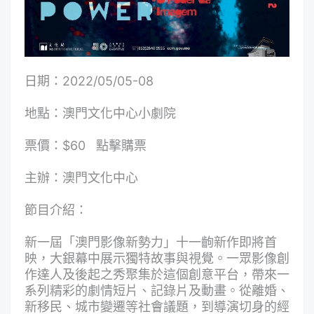
日期：2022/05/05-08
地點：澳門文化中心小劇院
票價：$60
點擊購票
主辦：澳門文化中心
節目介紹：
新一屆「澳門影像新勢力」十一齣新作即將首
映，大銀幕中展示獨特故事與視覺。一眾影像創
作達人及後起之秀聚集於這個創意平台，帶來一
系列精彩的劇情短片、記錄片及動畫。從離婚、
新移民、城市變遷等社會議題，到導演切身的經