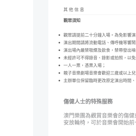
其 他 信 息
觀眾須知
觀眾請提前二十分鐘入場。為免影響演
演出期間請將流動電話、傳呼機等響鬧
演出場內嚴禁吸煙及飲食，禁帶發出噪
未經許可不得錄音、錄影或拍照，以免
一人一票，憑票入場；
親子音樂劇場音樂會歡迎三歲或以上兒
主辦單位保留臨時更改原定演出時間、
傷健人士的特殊服務
澳門樂團為觀賞音樂會的傷健
安放輪椅，可於音樂會開始前