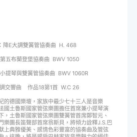
降E大調雙簧管協奏曲 H. 468
第五布蘭登堡協奏曲 BWV 1050
小提琴與雙簧管協奏曲 BWV 1060R
交響曲 作品18第1首 W.C 26
紀的德國樂壇，家族中最少七十三人是音樂
法國土魯斯國家管弦樂團擔任首席兼小提琴演
下，土魯斯國家管弦樂團雙簧管首席鄭智元、
樂團長笛聲部首席翁斯貝，將傾力詮釋J.S.巴
獻上典雅優美、感情色彩豐富的協奏曲及管弦
曲。這晚，將是感受巴赫家族音樂魅力的絕佳