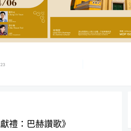
023
節獻禮：巴赫讚歌》