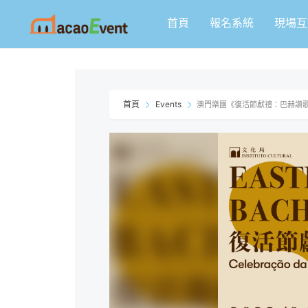
跳
首頁
報名系統
現場互
至
主
要
內
容
首頁
Events
澳門樂團《復活節獻禮：巴赫讚