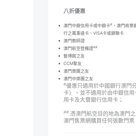
八折優惠
#
澳門中銀信用卡或中銀卡
、澳門商業
行之萬事達卡、VISA卡或銀聯卡
澳門教師證
##
澳門航空登機證
藝博館之友
CCM摯友
澳門樂團之友
澳門中樂團之友
#
優惠只適用於中國銀行澳門
卡），並不適用於由中銀信用
用卡及大豐銀行信用卡；
##
憑澳門航空目的地為澳門之登
澳門售票網購買任何張數門票