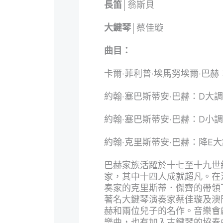
長笛│
翁斯貝
大鍵琴│
蔡佳璇
曲目：
卡爾‧菲利普‧埃馬努埃爾‧巴赫：
約翰‧塞巴斯蒂安‧巴赫：D大調
約翰‧塞巴斯蒂安‧巴赫：D小調
約翰‧克里斯蒂安‧巴赫：降E大調
巴赫家族活躍於十七至十九世
家，其中十四人成就超凡。在
奏家的克里斯蒂．傑齊的帶領
著名大鍵琴演奏家蔡佳璇及澳門
赫和兩位兒子的名作。音樂會
樂曲，也有加入古鍵琴的協奏