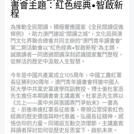
書會主題：紅色經典•智啟新
程
為推動全民閱讀，積極響應國家《全民閱讀促進
條例》，助力澳門建設“閱讀之城”，文化局與澳
門文化界聯合總會共同主辦的“澳門青年讀書會”
第二期活動會以“紅色經典•智啟新程”為主題，
誠邀讀者一同透過閱讀深刻認識國家奮鬥歷程，
從鮮活的歷史中汲取人生智慧。
今年是中國共產黨成立105周年、中國工農紅軍
長征勝利90周年，澳門青年讀書會特邀中國人
民大學中共黨史黨建學院副教授、博士後杜家丞
先生擔任本期讀書會主講嘉賓。杜家丞先生將以
《北上——黨中央與張國燾鬥爭始末》一書為
主，前後串連紅軍長征故事，帶領公眾探索紅色
經典的歷史價值與時代意義，弘揚長征精神，感
悟信仰的力量。同場設互動交流環節，主講嘉賓
與讀者探討如何從歷史反思當下、啟航未來。