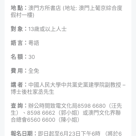
地 點：
澳門方所書店 (地址: 澳門上葡京綜合度
假村一樓)
對 象：
13歲或以上人士
語 言：
粵語
名 額：
30
費 用：
全免
講 者：
中國人民大學中共黨史黨建學院副教授 –
博士後杜家丞先生
查 詢：
辦公時間致電文化局8598 6680（汪先
生）、8598 6662（郭小姐）或澳門文化界聯
合總會6560 6600（陳小姐）
報名日期：
即日起至6月23日下午6時 （將於6