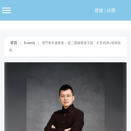
跳
至
登錄
|
註冊
主
要
內
容
首頁
Events
澳門青年讀書會 – 第二期讀書會主題：紅色經典•智啟新
程