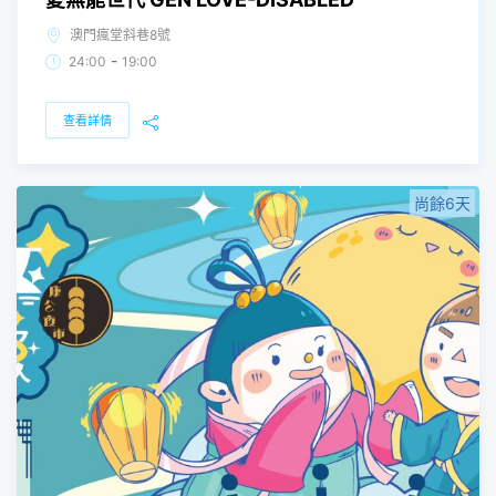
澳門瘋堂斜巷8號
-
24:00
19:00
查看詳情
尚餘6天