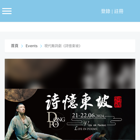
跳
至
登錄
|
註冊
主
要
內
容
首頁
Events
現代舞詩劇《詩憶東坡》