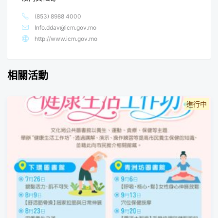
(853) 8988 4000
Info.ddav@icm.gov.mo
http://www.icm.gov.mo
相關活動
進行中