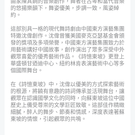
曲家陳其鋼的音樂創作，舞者在古琴和當代音樂
的悠揚樂韻下，舞姿優美，步調一致，風姿綽
約。
這部別具一格的現代舞詩劇由中國東方演藝集團
特邀沈偉創作。沈偉曾獲美國麥克亞瑟基金會頒
發的獎項及多項榮譽，中國東方演藝集團致力於
用藝術講好中國故事，創作演出了眾多深受中外
觀眾喜愛的優秀藝術作品。《詩憶東坡》更登上
華盛頓甘迺迪中心、紐約林肯表演藝術中心等多
個國際舞台。
在《詩憶東坡》中，沈偉以優美的方式探索藝術
的根源，將饒有意趣的詩詞傳承並活現舞台，讓
觀眾在認識國學文化的同時，向蘇東坡這位中國
歷史上備受尊崇的文學巨匠致敬。這部佳作精緻
細膩，醉人的舞步、節奏和情感，深度表達著蘇
東坡的情懷，引起觀眾的共鳴。