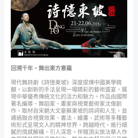
回溯千年，舞
出東方意蘊
現代舞詩劇《詩憶東坡》深度提煉中國美學精
髓，以創新的手法呈現一場精彩的藝術盛宴，展
現中華優秀傳統文化的活力和魅力。作品由國際
著名編導、舞蹈家、畫家與視覺藝術家沈偉創
作，取材自宋朝大文豪蘇東坡的詩詞和人生，並
通過融合視覺效果、書法、繪畫、武術等多種藝
術形式呈現文人的精神世界，跨越時代，進行細
膩的情感解構，引人深思。伴隨頂尖旅法華人作