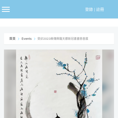
跳
至
登錄
|
註冊
主
要
內
容
首頁
Events
癸卯2023蔡傳興羅天娜新冠書畫慈善展