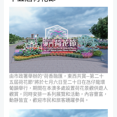
由市政署舉辦的“荷香融匯，東西共賞
─
第二十
五屆荷花節”將於七月六日至二十日在氹仔龍環
葡韻舉行，期間在本澳多處設置荷花景觀供遊人
觀賞，同時安排一系列展覽和活動，內容豐富，
動靜皆宜，歡迎市民和旅客踴躍參與。