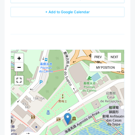
+ Add to Google Calendar
+
PREV
NEXT
−
MY POSITION