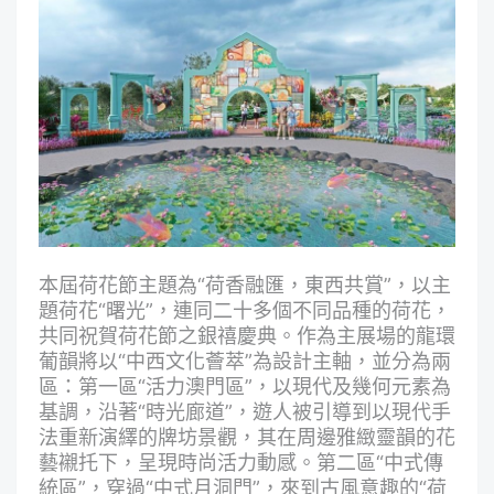
本屆荷花節主題為“荷香融匯，東西共賞”，以主
題荷花“曙光”，連同二十多個不同品種的荷花，
共同祝賀荷花節之銀禧慶典。作為主展場的龍環
葡韻將以“中西文化薈萃”為設計主軸，並分為兩
區：第一區“活力澳門區”，以現代及幾何元素為
基調，沿著“時光廊道”，遊人被引導到以現代手
法重新演繹的牌坊景觀，其在周邊雅緻靈韻的花
藝襯托下，呈現時尚活力動感。第二區“中式傳
統區”，穿過“中式月洞門”，來到古風意趣的“荷