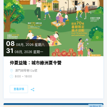
08
08月, 2026
星期六
31
08月, 2026
星期一
仲夏益隆：城市綠洲夏令營
澳門胡琴巷13a號
-
8:00
18:00
查看詳情
尚餘8天