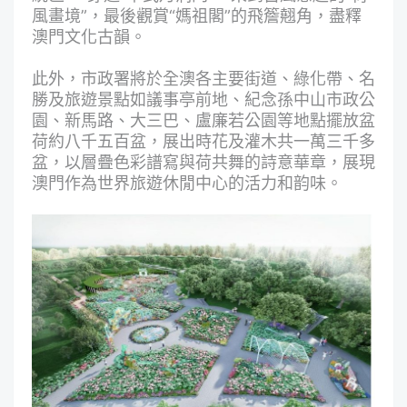
風畫境”，最後觀賞“媽祖閣”的飛簷翹角，盡釋
澳門文化古韻。
此外，市政署將於全澳各主要街道、綠化帶、名
勝及旅遊景點如議事亭前地、紀念孫中山市政公
園、新馬路、大三巴、盧廉若公園等地點擺放盆
荷約八千五百盆，展出時花及灌木共一萬三千多
盆，以層疊色彩譜寫與荷共舞的詩意華章，展現
澳門作為世界旅遊休閒中心的活力和韵味。