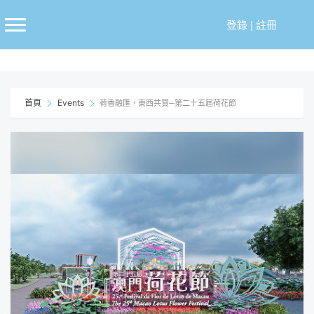
跳
至
登錄
|
註冊
主
要
內
容
首頁
Events
荷香融匯，東西共賞─第二十五屆荷花節