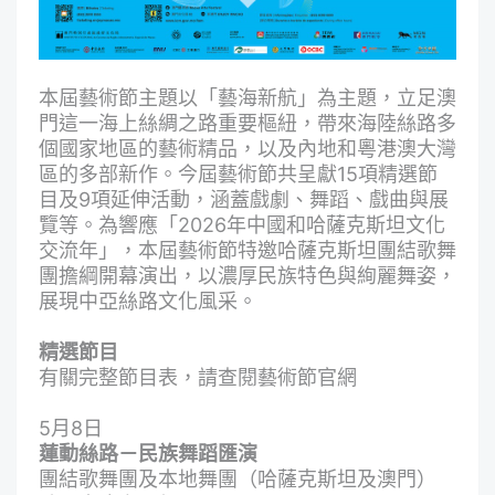
本屆藝術節主題以「藝海新航」為主題，立足澳
門這一海上絲綢之路重要樞紐，帶來海陸絲路多
個國家地區的藝術精品，以及內地和粵港澳大灣
區的多部新作。今屆藝術節共呈獻15項精選節
目及9項延伸活動，涵蓋戲劇、舞蹈、戲曲與展
覽等。為響應「2026年中國和哈薩克斯坦文化
交流年」，本屆藝術節特邀哈薩克斯坦團結歌舞
團擔綱開幕演出，以濃厚民族特色與絢麗舞姿，
展現中亞絲路文化風采。
精選節目
有關完整節目表，請查閱藝術節官網
5月8日
蓮動絲路－民族舞蹈匯演
團結歌舞團及本地舞團（哈薩克斯坦及澳門）