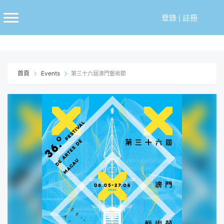
跳
至
登錄
|
註冊
主
要
內
容
首頁
Events
第三十六屆澳門藝術節