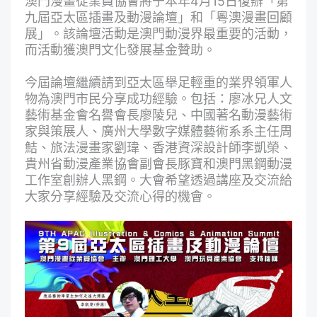
澳門漫畫從業員協會將于本年4月15日復辦「第
九屆亞太區插畫及動漫論壇」和「粵澳漫畫回顧
展」。該論壇活動是澳門動漫界最重要的活動，
而活動獲澳門文化發展基金贊助。
今屆論壇繼續請到亞太區舉足輕重的業界領軍人
物為澳門市民分享成功經驗。包括：廖冰兄人文
藝術基金會名譽會長廖陵兒、中國著名動漫藝術
家與策展人、廣州大學數字媒體藝術系系主任周
鮚、旅法漫畫家劉瑋、香港資深設計師李凱榮、
貴州省動漫產業協會副會長豚寶和澳門黑鋼動漫
工作室創辦人黑鋼。大會希望透過講座及交流給
大家分享經驗及交流心得的機會。