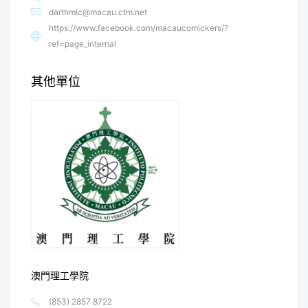
darthmic@macau.ctm.net
https://www.facebook.com/macaucomickers/?
ref=page_internal
其他單位
澳門理工學院
(853) 2857 8722