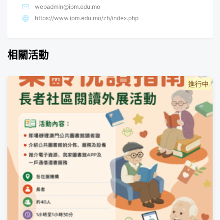
webadmin@ipm.edu.mo
https://www.ipm.edu.mo/zh/index.php
相關活動
進行中