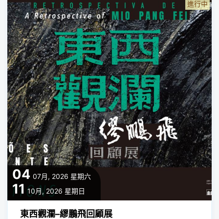
進行中
04
07月, 2026
星期六
11
10月, 2026
星期日
東西觀瀾–繆鵬飛回顧展