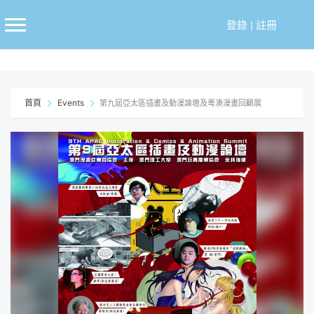
跳
至
登錄
|
註冊
主
要
內
容
首頁
Events
第九屆亞太區插畫及動漫論壇及粵澳漫畫回顧展