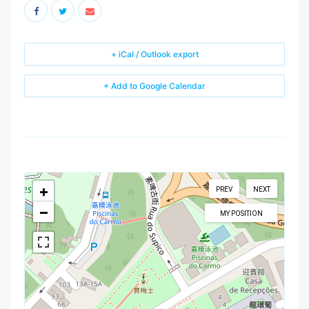
+ iCal / Outlook export
+ Add to Google Calendar
+
PREV
NEXT
−
MY POSITION