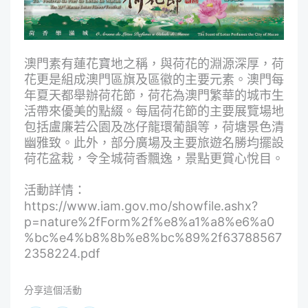
澳門素有蓮花寶地之稱，與荷花的淵源深厚，荷
花更是組成澳門區旗及區徽的主要元素。澳門每
年夏天都舉辦荷花節，荷花為澳門繁華的城市生
活帶來優美的點綴。每屆荷花節的主要展覽場地
包括盧廉若公園及氹仔龍環葡韻等，荷塘景色清
幽雅致。此外，部分廣場及主要旅遊名勝均擺設
荷花盆栽，令全城荷香飄逸，景點更賞心悅目。
活動詳情：
https://www.iam.gov.mo/showfile.ashx?
p=nature%2fForm%2f%e8%a1%a8%e6%a0
%bc%e4%b8%8b%e8%bc%89%2f63788567
2358224.pdf
分享這個活動