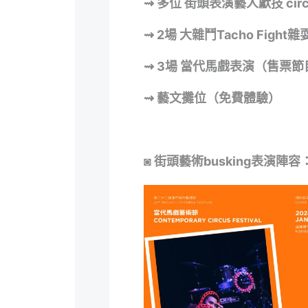
⇝ 多位 街頭表演藝人獻技 circ
⇝ 2場 大雜鬥Tacho Fig
⇝ 3場 當代馬戲表演（售票節
⇝ 藝文攤位（免費
體驗
）
◙ 街頭藝術busking表演陣容