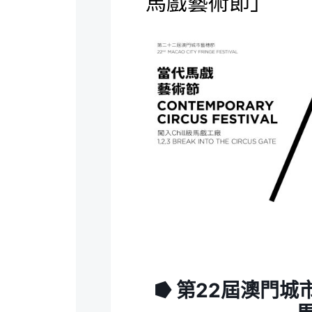
馬戲藝術節」
⭓ 第22屆澳門城