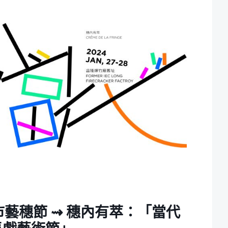
市藝穗節 ⇝ 穗內有萃：「當代