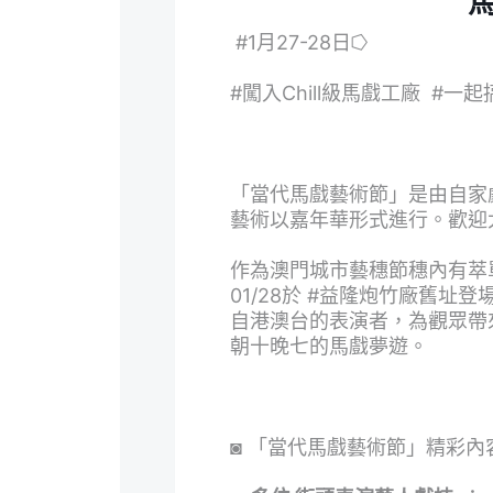
#1月27-28日⭔
#
闖入Chill級馬戲工廠 #一
「當代馬戲藝術節」是由自家
藝術以嘉年華形式進行。歡迎
作為澳門城市藝穗節穗內有萃
01/28於 #益隆炮竹廠舊址登
自港澳台的表演者，為觀眾帶
朝十晚七的馬戲夢遊。
◙
「當代馬戲藝術節」精彩內