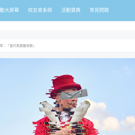
動大屏幕
校友會系統
活動寶典
常見問題
有萃：「當代馬戲藝術節」