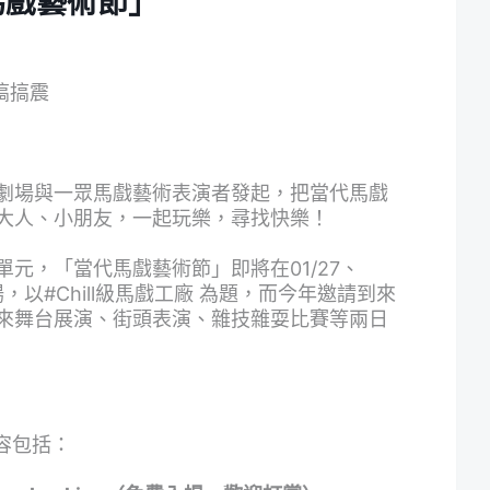
馬戲藝術節」
起搞搞震
劇場與一眾馬戲藝術表演者發起，把當代馬戲
大人、小朋友，一起玩樂，尋找快樂！
單元，「當代馬戲藝術節」
即將在01/27、
場，以#Chill級馬戲工廠 為題，而今年邀請到來
來
舞台展演、街頭表演、雜技雜耍比賽
等兩日
容包括：