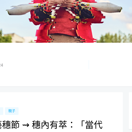
24
親子
藝穗節 ⇝ 穗內有萃：「當代