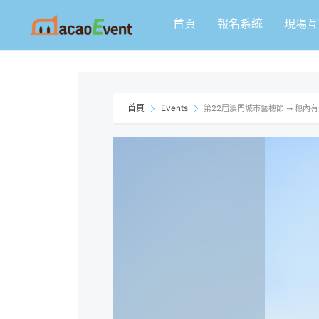
跳
首頁
報名系統
現場互
至
主
要
內
容
首頁
Events
第22屆澳門城市藝穗節 ⇝ 穗內