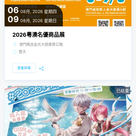
06
08月, 2026
星期四
09
08月, 2026
星期日
2026粵澳名優商品展
澳門路氹金光大道連貫公路
整天
查看詳情
已結束