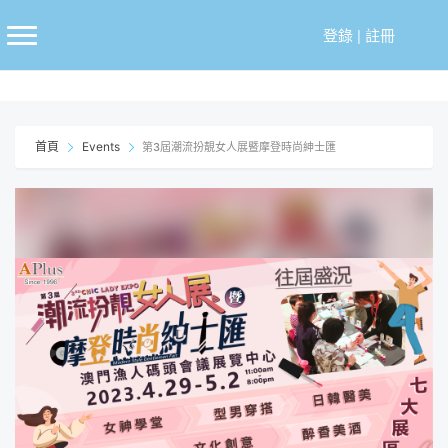
跳
至
登錄
|
註冊
主
要
內
容
首頁
Events
第3屆潮流扮靚女人展暨摩登時尚紳士匯