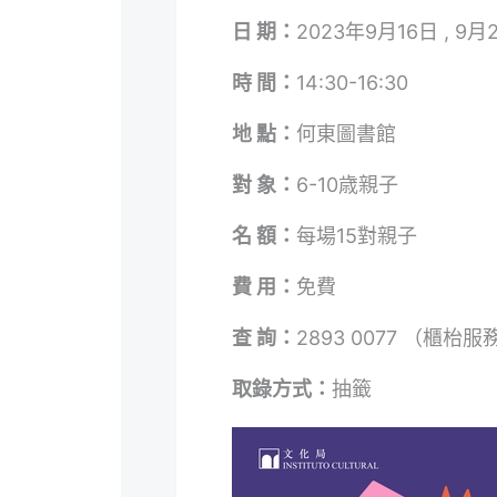
日 期：
2023年9月16日 , 9
時 間：
14:30-16:30
地 點：
何東圖書館
對 象：
6-10歳親子
名 額：
每場15對親子
費 用：
免費
查 詢：
2893 0077 （櫃枱
取錄方式：
抽籤