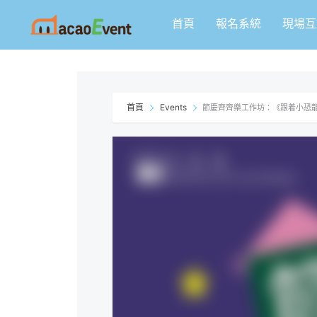
跳
首頁
報名系統
現場互
至
主
要
內
容
首頁
Events
節慶齊齊樂工作坊：《跟着小恐