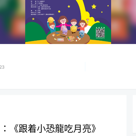
23
坊：《跟着小恐龍吃月亮》