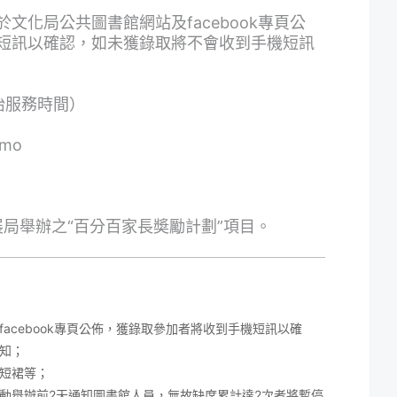
文化局公共圖書館網站及facebook專頁公
短訊以確認，如未獲錄取將不會收到手機短訊
櫃枱服務時間）
.mo
局舉辦之“百分百家長奬勵計劃”項目。
acebook專頁公佈，獲錄取參加者將收到手機短訊以確
知；
短裙等；
動舉辦前2天通知圖書館人員，無故缺席累計達2次者將暫停